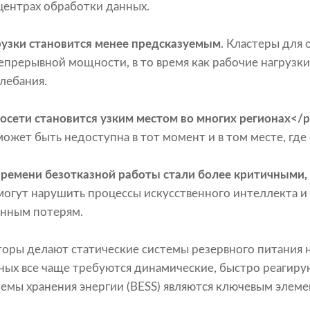
центрах обработки данных.
узки становится менее предсказуемым
. Кластеры для
епрерывной мощности, в то время как рабочие нагрузки
лебания.
росети становится узким местом во многих регионах</
может быть недоступна в тот момент и в том месте, где
времени безотказной работы стали более критичными,
огут нарушить процессы искусственного интеллекта и 
нным потерям.
торы делают статические системы резервного питания
ных все чаще требуются динамические, быстро реагир
темы хранения энергии (BESS) являются ключевым элеме