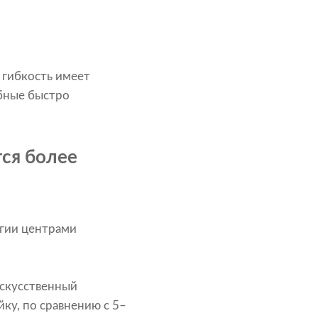
 гибкость имеет
обные быстро
ся более
ргии центрами
искусственный
ку, по сравнению с 5–