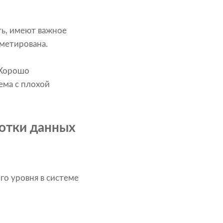
ь, имеют важное
ометирована.
 Хорошо
ема с плохой
ботки данных
го уровня в системе