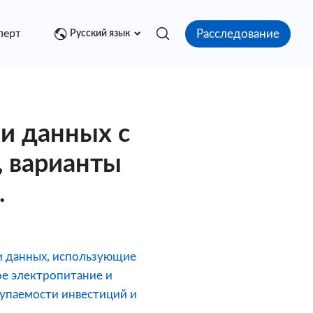
Расследование
перт
Медиа центр
Контакт
Русский язык
и данных с
, варианты
.
ки данных, использующие
ое электропитание и
упаемости инвестиций и