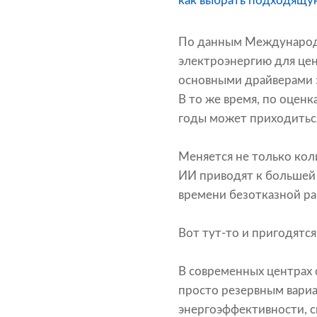
как выбрать подходящую
По данным Международно
электроэнергию для цен
основными драйверами э
В то же время, по оцен
годы может приходитьс
Меняется не только кол
ИИ приводят к большей 
времени безотказной ра
Вот тут-то и пригодятся
В современных центрах 
просто резервным вари
энергоэффективности, 