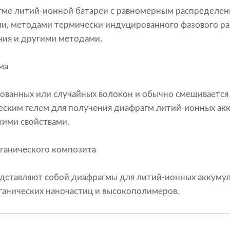
гме литий-ионной батареи с равномерным распределен
и, методами термически индуцированного фазового ра
ия и другими методами.
ма
ованных или случайных волокон и обычно смешивается
еским гелем для получения диафрагм литий-ионных ак
кими свойствами.
ганического композита
едставляют собой диафрагмы для литий-ионных аккуму
ганических наночастиц и высокополимеров.