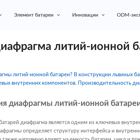
Элемент батареи
Инновации
ODM-экс
диафрагма литий-ионной б
рагмы литий-ионной батареи? В конструкции львиных б
евых внутренних компонентов. Производительность диа
ция диафрагмы литий-ионной батаре
батарей диафрагма является одним из ключевых внутре
афрагмы определяет структуру интерфейса и внутренн
 также напрямую влияет на емкость батареи, цикл и по