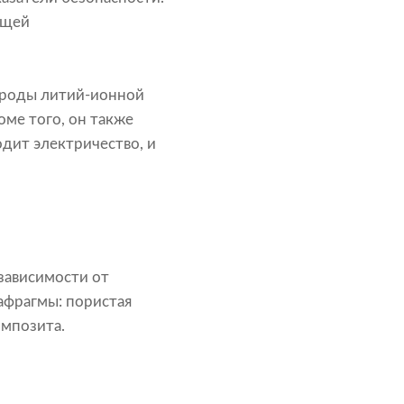
бщей
троды литий-ионной
оме того, он также
дит электричество, и
зависимости от
афрагмы: пористая
омпозита.