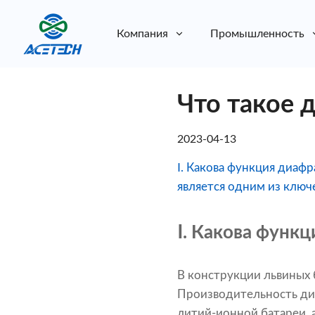
Компания
Промышленность
О нас
Что такое 
О нас
Устойчивое развитие
Устойчивое развитие
2023-04-13
Ⅰ. Какова функция диаф
является одним из ключ
Ⅰ. Какова функ
В конструкции львиных 
Производительность ди
литий-ионной батареи, а