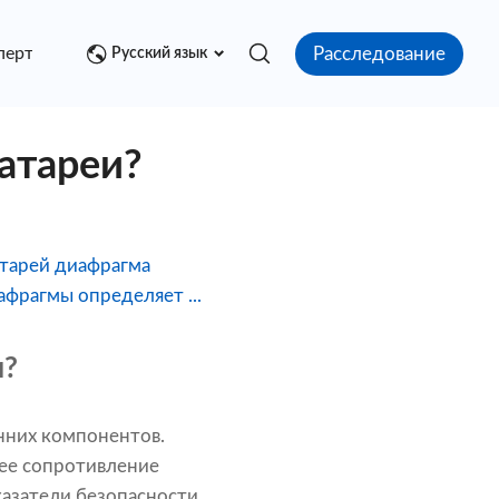
Расследование
перт
Медиа центр
Контакт
Русский язык
атареи?
атарей диафрагма
фрагмы определяет ...
и?
нних компонентов.
ее сопротивление
казатели безопасности.