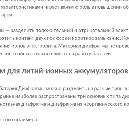
 характеристиками играет важную роль в повышении о
тареи.
мы — разделить положительный и отрицательный элек
ратить контакт двух полюсов и короткое замыкание. Кр
ния ионов электролита. Материал диафрагмы не прово
ские свойства сильно влияют на работу батареи.
гм для литий-ионных аккумуляторов
батарея
Диафрагмы можно разделить на разные типы в 
а рынке наиболее распространены три основных типа ди
нетканая диафрагма и диафрагма из неорганического к
истого полимера