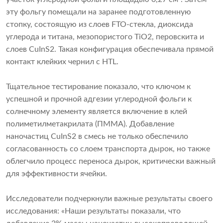
эту фольгу помещали на заранее подготовленную
стопку, состоящую из слоев FTO-стекла, диоксида
углерода и титана, мезопористого TiO2, перовскита и
слоев CuInS2. Такая конфигурация обеспечивала прямой
контакт клейких чернил с HTL.
Тщательное тестирование показало, что ключом к
успешной и прочной адгезии углеродной фольги к
солнечному элементу является включение в клей
полиметилметакрилата (ПММА). Добавление
наночастиц CuInS2 в смесь не только обеспечило
согласованность со слоем транспорта дырок, но также
облегчило процесс переноса дырок, критически важный
для эффективности ячейки.
Исследователи подчеркнули важные результаты своего
исследования: «Наши результаты показали, что