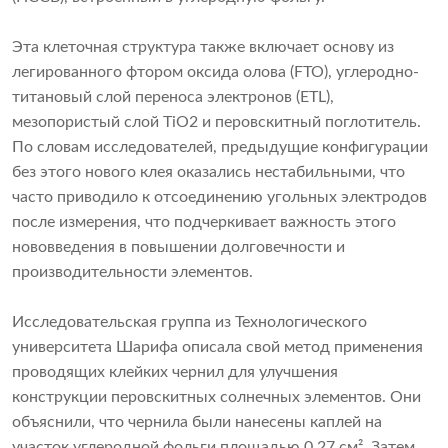
Эта клеточная структура также включает основу из
легированного фтором оксида олова (FTO), углеродно-
титановый слой переноса электронов (ETL),
мезопористый слой TiO2 и перовскитный поглотитель.
По словам исследователей, предыдущие конфигурации
без этого нового клея оказались нестабильными, что
часто приводило к отсоединению угольных электродов
после измерения, что подчеркивает важность этого
нововведения в повышении долговечности и
производительности элементов.
Исследовательская группа из Технологического
университета Шарифа описала свой метод применения
проводящих клейких чернил для улучшения
конструкции перовскитных солнечных элементов. Они
объяснили, что чернила были нанесены каплей на
участок углеродной фольги площадью 0,27 см². Затем