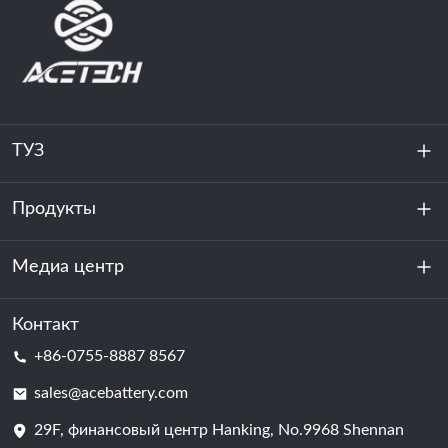
ТУЗ
Продукты
О нас
устойчивость
Медиа центр
Хранение энергии
Центр обработки данных и серверная комната
Контакт
Новости
+86-0755-8887 8567
Сила мотивации
Блог
sales@acebattery.com
29F, финансовый центр Hanking, No.9968 Shennan
Батарейная ячейка