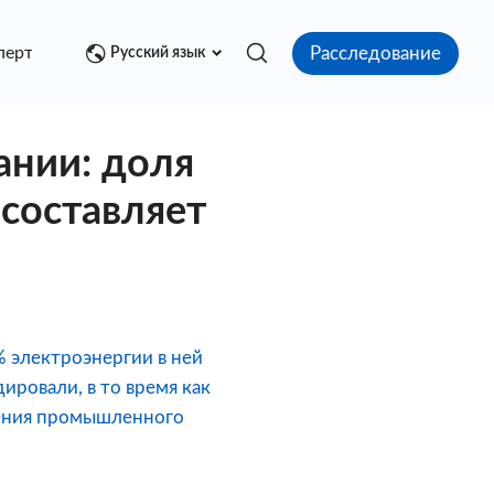
Расследование
перт
Медиа центр
Контакт
Русский язык
ании: доля
составляет
% электроэнергии в ней
ировали, в то время как
жения промышленного