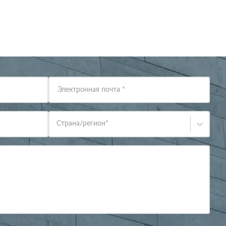
Электронная почта
*
Страна/регион
*