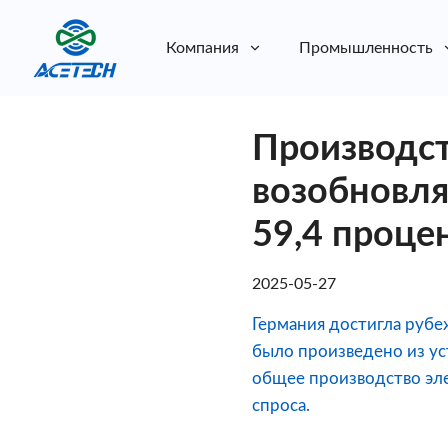
Компания
Промышленность
О нас
Производст
О нас
Устойчивое развитие
Устойчивое развитие
возобновля
59,4 проце
2025-05-27
Германия достигла рубе
было произведено из уст
общее производство эл
спроса.