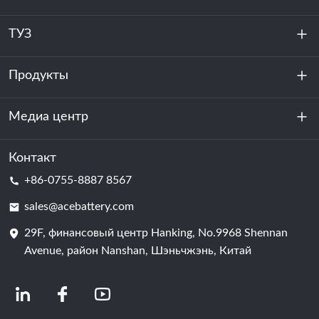
ТУЗ
Продукты
О нас
устойчивость
Медиа центр
Хранение энергии
Центр обработки данных и серверная комната
Контакт
Новости
+86-0755-8887 8567
Сила мотивации
Блог
sales@acebattery.com
29F, финансовый центр Hanking, No.9968 Shennan
Батарейная ячейка
Avenue, район Nanshan, Шэньчжэнь, Китай