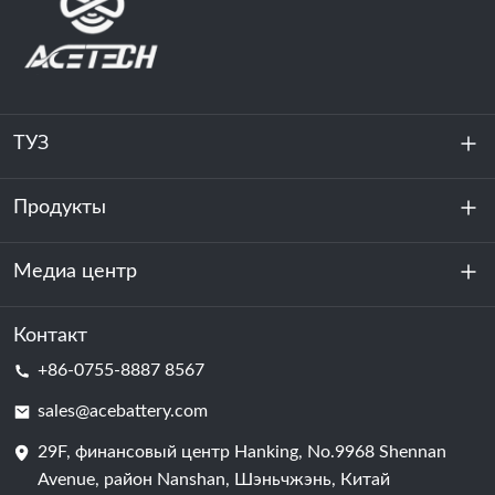
ТУЗ
Продукты
О нас
устойчивость
Медиа центр
Хранение энергии
Центр обработки данных и серверная комната
Контакт
Новости
+86-0755-8887 8567
Сила мотивации
Блог
sales@acebattery.com
29F, финансовый центр Hanking, No.9968 Shennan
Батарейная ячейка
Avenue, район Nanshan, Шэньчжэнь, Китай