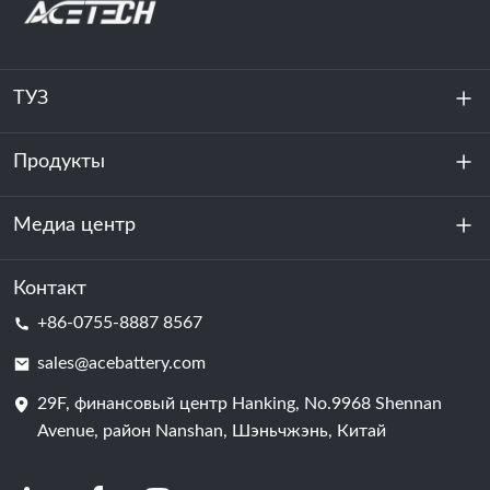
ТУЗ
Продукты
О нас
устойчивость
Медиа центр
Хранение энергии
Центр обработки данных и серверная комната
Контакт
Новости
+86-0755-8887 8567
Сила мотивации
Блог
sales@acebattery.com
29F, финансовый центр Hanking, No.9968 Shennan
Батарейная ячейка
Avenue, район Nanshan, Шэньчжэнь, Китай