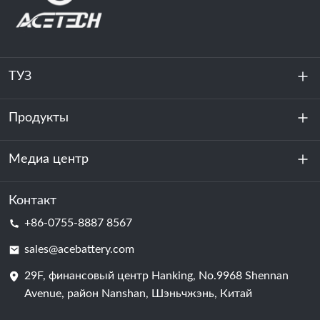
ТУЗ
Продукты
О нас
устойчивость
Медиа центр
Хранение энергии
Центр обработки данных и серверная комната
Контакт
Новости
+86-0755-8887 8567
Сила мотивации
Блог
sales@acebattery.com
29F, финансовый центр Hanking, No.9968 Shennan
Батарейная ячейка
Avenue, район Nanshan, Шэньчжэнь, Китай