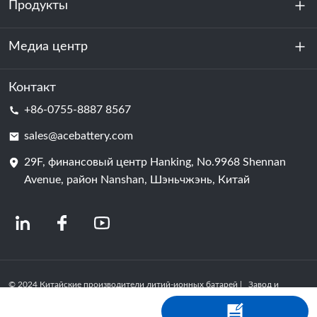
Продукты
О нас
устойчивость
Медиа центр
Хранение энергии
Центр обработки данных и серверная комната
Контакт
Новости
+86-0755-8887 8567
Сила мотивации
Блог
sales@acebattery.com
29F, финансовый центр Hanking, No.9968 Shennan
Батарейная ячейка
Avenue, район Nanshan, Шэньчжэнь, Китай
© 2024 Китайские производители литий-ионных батарей | Завод и
компания по производству литиевых батарей | ACE Battery Powered by
Shopastro
политика конфиденциальности
粤ICP备2022150578号
-4