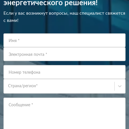
энергетического решения!
Если у вас возникнут вопросы, наш специалист свяжется
с вами!
Имя
*
Электронная почта
*
Номер телефона
Страна/регион
*
Сообщение
*