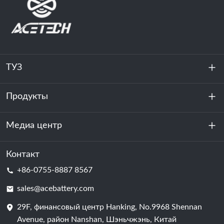
ТУЗ
Продукты
О нас
устойчивость
Медиа центр
Хранение энергии
Центр обработки данных и серверная комната
Контакт
Новости
+86-0755-8887 8567
Сила мотивации
Блог
sales@acebattery.com
29F, финансовый центр Hanking, No.9968 Shennan
Батарейная ячейка
Avenue, район Nanshan, Шэньчжэнь, Китай